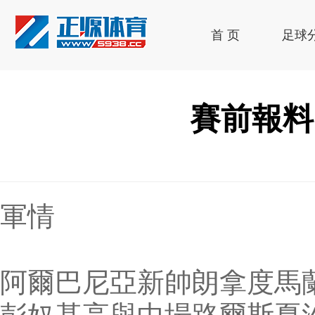
首 页
足球
賽前報料
軍情
阿爾巴尼亞新帥朗拿度馬