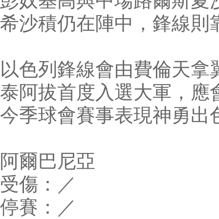
彭奴基高與中場路爾斯夏
希沙積仍在陣中，鋒線則
以色列鋒線會由費倫天拿
泰阿拔首度入選大軍，應
今季球會賽事表現神勇出
阿爾巴尼亞
受傷：／
停賽：／