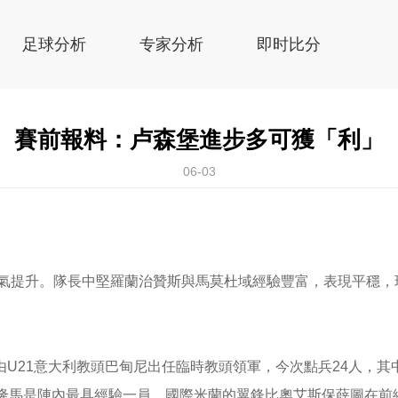
足球分析
专家分析
即时比分
賽前報料：卢森堡進步多可獲「利」
06-03
士氣提升。隊長中堅羅蘭治贊斯與馬莫杜域經驗豐富，表現平穩
U21意大利教頭巴甸尼出任臨時教頭領軍，今次點兵24人，
拿隆馬是陣內最具經驗一員，國際米蘭的翼鋒比奧艾斯保薛圖在前