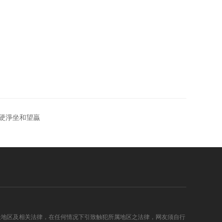
硬淨坐和望贏
处地区及相关法律，在任何情况下引致触犯所属地区之法律，网友须自行