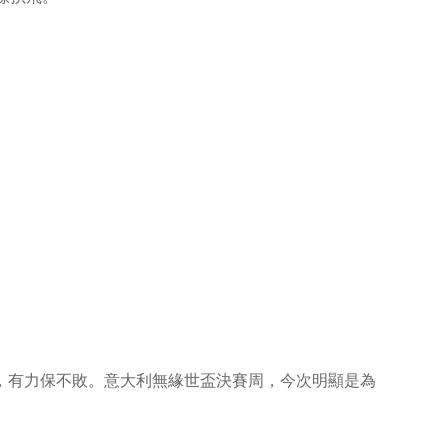
，有力保不敗。意大利無緣世盃決賽周，今次明顯是為