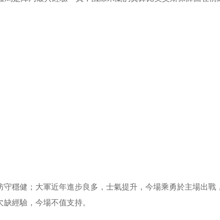
防守穩健；大軍近年進步良多，士氣提升，今場乘勇於主場出戰
欠缺經驗，今場不值支持。