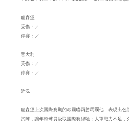
盧森堡
受傷：／
停賽：／
意大利
受傷：／
停賽：／
近況
盧森堡上次國際賽期的歐國聯兩勝馬爾他，表現出色
試陣，讓年輕球員汲取國際賽經驗；大軍戰力不足，