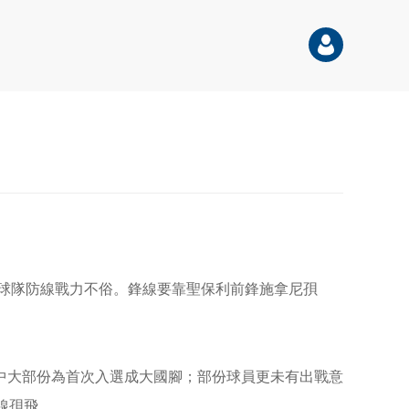
，球隊防線戰力不俗。鋒線要靠聖保利前鋒施拿尼孭
其中大部份為首次入選成大國腳；部份球員更未有出戰意
線孭飛。