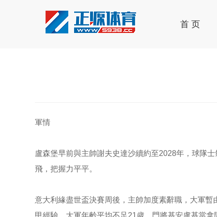
首 页
軍情
盧森堡早前與主帥謝夫史達沙續約至2028年，球隊
飛，把握力平平。
意大利緣盡世盃決賽周後，主帥加度素辭職，大軍暫由
甲經驗，大軍年齡平均不足21歲。門將基安盧基當