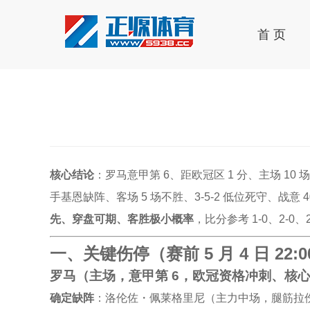
首 页
核心结论
：罗马意甲第 6、距欧冠区 1 分、主场 10 
手基恩缺阵、客场 5 场不胜、3-5-2 低位死守、战意 40
先、穿盘可期、客胜极小概率
，比分参考 1-0、2-0、2
一、关键伤停（赛前 5 月 4 日 22
罗马（主场，意甲第 6，欧冠资格冲刺、核
确定缺阵
：洛伦佐・佩莱格里尼（主力中场，腿筋拉伤