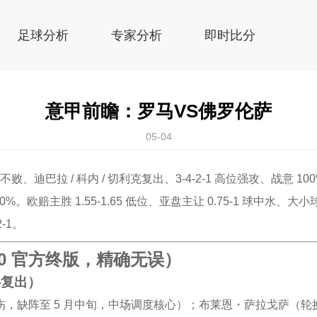
足球分析
专家分析
即时比分
意甲前瞻：罗马VS佛罗伦萨
05-04
场不败、迪巴拉 / 科内 / 切利克复出、3-4-2-1 高位强攻、战
%。欧赔主胜 1.55-1.65 低位、亚盘主让 0.75-1 球中水、大小
-1。
:00 官方终版，精确无误）
心复出）
，缺阵至 5 月中旬，中场调度核心）；布莱恩・萨拉戈萨（