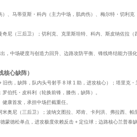
伤）、马蒂亚斯・科内（主力中场，肌肉伤）、梅尔特・切利克
曼奇尼（三后卫）；切利克、克里斯坦特、科内、斯皮纳佐拉（
 + 切利克复出，中场硬度与创造力回升、边路攻防平衡、锋线终结能
线核心缺阵）
 旧伤，缺阵，队内头号射手 8 球 1 助，进攻核心）；塔里
；罗伯托・皮科利（轮换前锋，膝伤，缺阵）。
）健康首发，承担中场拦截重任。
阿米奥尼（三后卫）；波纳文图拉、邓肯、卡列洪、弗拉西、帕
仅剩古德蒙德松单点，进攻极度依赖反击 + 定位球；边路核心兰普