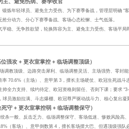
兵为主、避免伤病、赛季收官
锻炼年轻球员、避免主力受伤、为下赛季备战，管理层明确 “
无抢分动力、分心下赛季备战、客场心态松懈、士气低落。
气平稳、无争胜欲望，轮换阵容为主、避免主力受伤、客场平局
高位强攻 + 更衣室掌控 + 临场调整顶级）
率高、中场调教顶级、边路突击犀利、临场调整灵活、主场强势、零
率 70.6%（主场）、意甲第 3，擅长主场硬仗、欧冠生死战
帅全力支持、续约待定、欧冠资格则留任、否则下课；要求 “3-4-
用”，球员激励拉满、斗志爆棚、欧冠尊严驱动战斗力、核心复出
位死守 + 更衣室掌控弱 + 临场调整保守）
、中场绞杀一般、反击乏力、临场调整保守、客场低迷、惨败风险
1.8%（客场）、意甲倒数第 4，擅长客场摆大巴、但遇顶级强