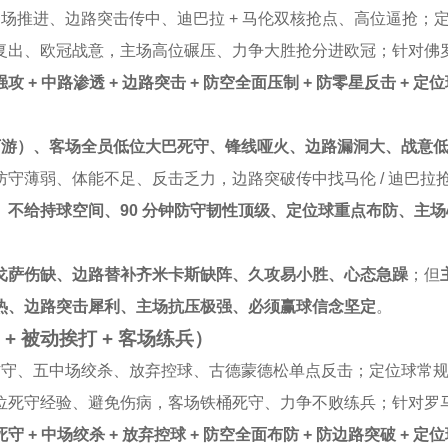
四中场推进、边路突击传中、迪巴拉 + 马伦双核抢点、高位逼抢
复出、欧冠战意，主场高位碾压、力争大胜抢分进欧冠；针对佛
攻 + 中路渗透 + 边路突击 + 防空全面压制 + 防零星反击 + 定
意甲下游）、客场全员低位大巴死守、锋线哑火、边路漏洞大、战意
守薄弱、体能不足、反击乏力，边路突破传中找马伦 / 迪巴拉
、不给持球空间、90 分钟防守韧性顶级、定位球重点布防、主
戈萨伤缺、边路替补齐米卡斯缺阵、久攻易小胜、心态急躁
；但
热、边路突击犀利、主场抗压极强、必须赢球信念坚定
。
 + 被动挨打 + 客场练兵）
大巴防守、五中场绞杀、放弃控球、古德蒙德松单点反击；定位球常
位死守经验、避免伤病，客场铁桶死守、力争不败练兵；针对罗
守 + 中场绞杀 + 放弃控球 + 防空全面布防 + 防边路突破 + 定