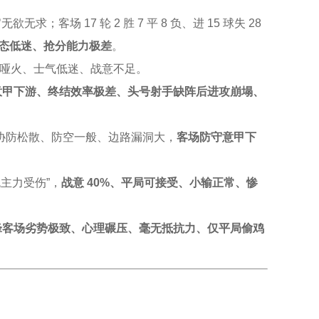
无求；客场 17 轮 2 胜 7 平 8 负、进 15 球失 28
性、状态低迷、抢分能力极差
。
索洛、锋线哑火、士气低迷、战意不足。
意甲下游、终结效率极差、头号射手缺阵后进攻崩塌、
时组合、协防松散、防空一般、边路漏洞大，
客场防守意甲下
主力受伤”，
战意 40%、平局可接受、小输正常、惨
锋客场劣势极致、心理碾压、毫无抵抗力、仅平局偷鸡