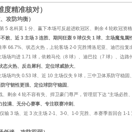
全维度精准核对）
败、攻防均衡）
 6，距第 5 名科莫 1 分、赢下本场可反超进欧冠区、剩余 4 轮欧冠资格关键
胜 1 平不败、近 3 主场 3 连胜、期间狂轰 9 球仅失 1 球、
失 7 球，胜率 66.7%、状态火热，上轮客场 2-0 完胜博洛尼亚、
；主场场均进 1.71 球，依赖马伦（8 球）、迪巴拉（7 球）、边路
锋线状态火热、反击犀利、定位球威胁大
。
）；主场场均失 0.53 球、近 10 主场仅失 9 球，三中卫体系
出后防守韧性更强、定位球防守稳固
。
战、剩余 4 轮不容有失、捍卫豪门尊严，管理层下达 “主场必胜
力拉满、无分心赛事、专注联赛冲刺
。
场仅输 3 场、近 3 次主场 2-1、3-0、1-0 完胜、本赛季首回合 1-