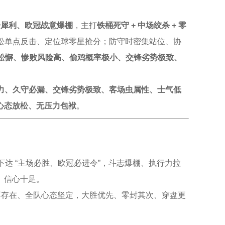
击犀利、欧冠战意爆棚
，主打
铁桶死守 + 中场绞杀 + 零
松单点反击、定位球零星抢分；防守时密集站位、协
态松懈、惨败风险高、偷鸡概率极小、交锋劣势极致、
乏力、久守必漏、交锋劣势极致、客场虫属性、士气低
心态放松、无压力包袱
。
下达 “主场必胜、欧冠必进令”，斗志爆棚、执行力拉
、信心十足。
不存在、全队心态坚定，大胜优先、零封其次、穿盘更