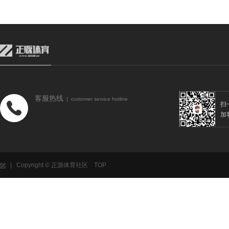
客服热线
| customer service hotline
扫
加
| Copyright © 正源体育社区
TOP