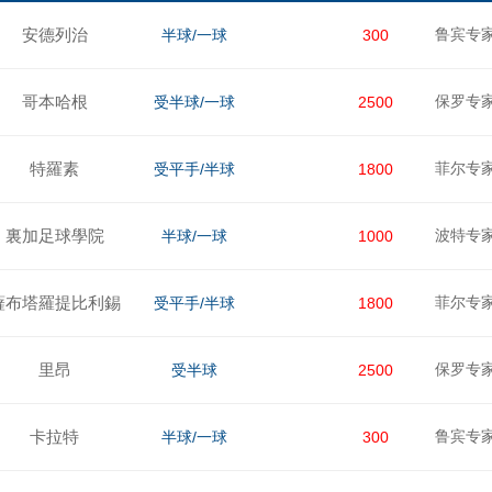
安德列治
鲁宾专
半球/一球
300
哥本哈根
保罗专
受半球/一球
2500
特羅素
菲尔专
受平手/半球
1800
裏加足球學院
波特专
半球/一球
1000
薩布塔羅提比利錫
菲尔专
受平手/半球
1800
里昂
保罗专
受半球
2500
卡拉特
鲁宾专
半球/一球
300