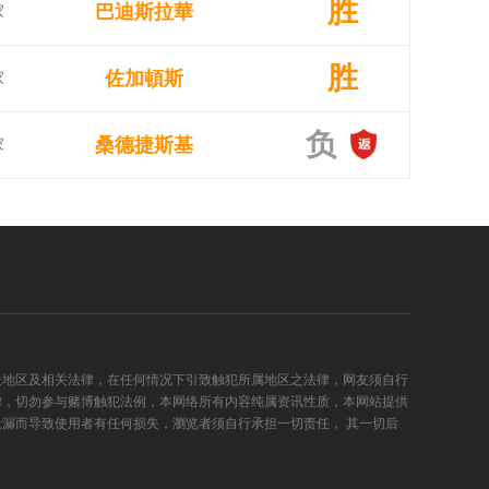
胜
巴迪斯拉華
家
胜
佐加頓斯
家
负
桑德捷斯基
家
处地区及相关法律，在任何情况下引致触犯所属地区之法律，网友须自行
律，切勿参与赌博触犯法例，本网络所有内容纯属资讯性质，本网站提供
漏而导致使用者有任何损失，瀏览者须自行承担一切责任， 其一切后