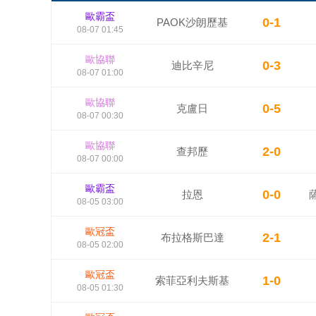
歐霸盃
0-1
PAOK沙朗歷基
08-07 01:45
歐協聯
0-3
迪比辛尼
08-07 01:00
歐協聯
0-5
克盧日
08-07 00:30
歐協聯
2-0
查邦歷
08-07 00:00
歐霸盃
0-0
拉恩
08-05 03:00
歐冠盃
2-1
布拉格斯巴達
08-05 02:00
歐冠盃
1-0
索菲亞利夫斯基
08-05 01:30