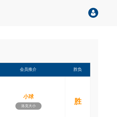
会员推介
胜负
小球
胜
洛克大小