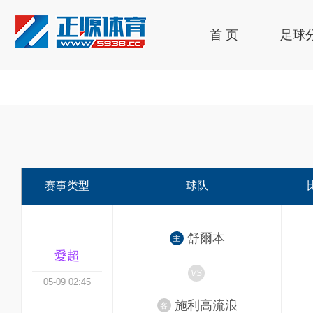
首 页
足球
赛事类型
球队
舒爾本
主
愛超
VS
05-09 02:45
施利高流浪
客