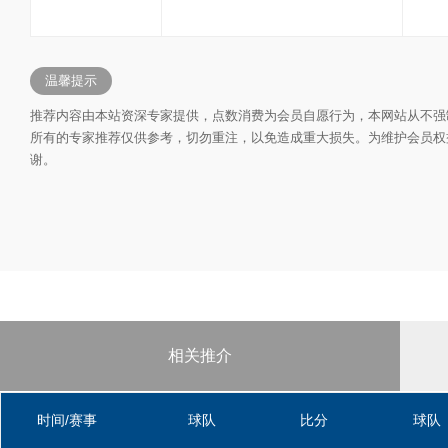
温馨提示
推荐内容由本站资深专家提供，点数消费为会员自愿行为，本网站从不强
所有的专家推荐仅供参考，切勿重注，以免造成重大损失。为维护会员权
谢。
相关推介
时间/赛事
球队
比分
球队