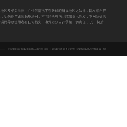
处地区及相关法律，在任何情况下引致触犯所属地区之法律，网友须自行
律，切勿参与赌博触犯法例，本网络所有内容纯属资讯性质，本网站提供
漏而导致使用者有任何损失，瀏览者须自行承担一切责任， 其一切后