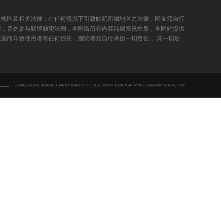
处地区及相关法律，在任何情况下引致触犯所属地区之法律，网友须自行
律，切勿参与赌博触犯法例，本网络所有内容纯属资讯性质，本网站提供
漏而导致使用者有任何损失，瀏览者须自行承担一切责任， 其一切后