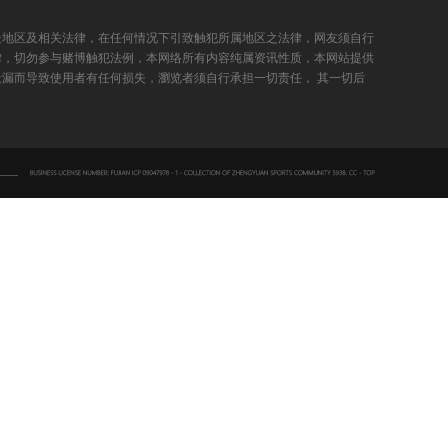
处地区及相关法律，在任何情况下引致触犯所属地区之法律，网友须自行
律，切勿参与赌博触犯法例，本网络所有内容纯属资讯性质，本网站提供
漏而导致使用者有任何损失，瀏览者须自行承担一切责任， 其一切后