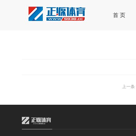
首 页
上一条