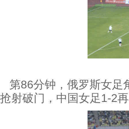
第86分钟，俄罗斯女
抢射破门，中国女足1-2