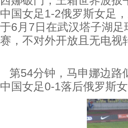
西娜破门，王霜世界波扳
中国女足1-2俄罗斯女足
于6月7日在武汉塔子湖
赛，不对外开放且无电视
第54分钟，马申娜边
中国女足0-1落后俄罗斯