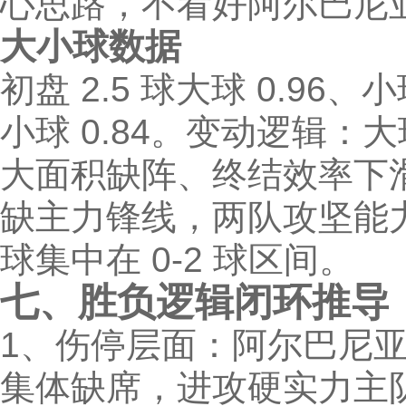
心思路，不看好阿尔巴尼
大小球数据
初盘 2.5 球大球 0.96、
小球 0.84。变动逻辑
大面积缺阵、终结效率下
缺主力锋线，两队攻坚能
球集中在 0-2 球区间。
七、胜负逻辑闭环推导
1、伤停层面：阿尔巴尼
集体缺席，进攻硬实力主