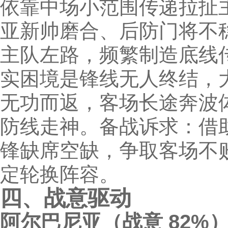
依靠中场小范围传递拉扯
亚新帅磨合、后防门将不
主队左路，频繁制造底线
实困境是锋线无人终结，
无功而返，客场长途奔波
防线走神。备战诉求：借
锋缺席空缺，争取客场不
定轮换阵容。
四、战意驱动
阿尔巴尼亚（战意 82%