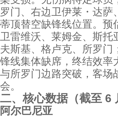
罗门、右边卫伊莱・达萨
蒂顶替空缺锋线位置。预估
卫雷维沃、莱姆金、斯托
夫斯基、格卢克、所罗门
锋线集体缺席，终结效率
与所罗门边路突破，客场
会。
二、核心数据（截至 6 
阿尔巴尼亚