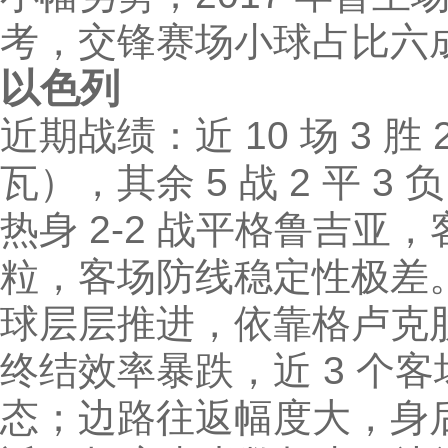
考，交锋赛场小球占比六成
以色列
近期战绩：近 10 场 3 胜 
瓦），其余 5 战 2 平 3
热身 2-2 战平格鲁吉亚，
粒，客场防线稳定性极差。
球层层推进，依靠格卢克
终结效率暴跌，近 3 个
态；边路往返幅度大，身