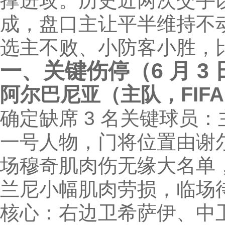
撑进攻。历史近两次交手
成，盘口主让平半维持不动
选主不败、小防客小胜，比分参
一、关键伤停（6 月 
阿尔巴尼亚（主队，FIFA 
确定缺席 3 名关键球员
一号人物，门将位置由谢
场穆奇肌肉伤无缘大名单
兰尼小幅肌肉劳损，临场
核心：右边卫希萨伊、中