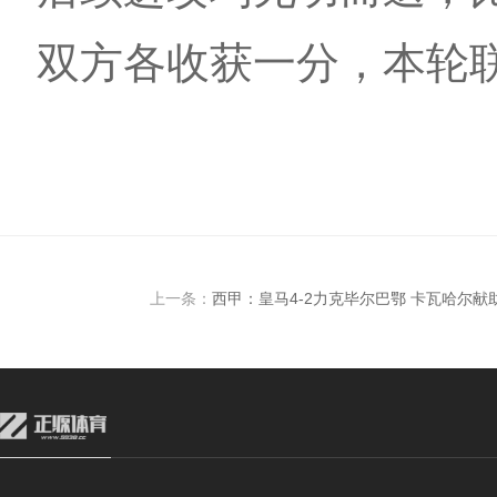
双方各收获一分，本轮
上一条：
西甲：皇马4-2力克毕尔巴鄂 卡瓦哈尔