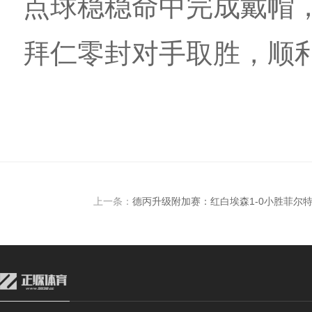
点球稳稳命中完成戴帽
拜仁零封对手取胜，顺
上一条：
德丙升级附加赛：红白埃森1-0小胜菲尔