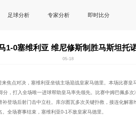
足球分析
专家分析
即时比分
马1-0塞维利亚 维尼修斯制胜马斯坦托
05-18
轮迎来焦点对决，塞维利亚坐镇主场迎战皇家马德里。本场比赛皇
门得分，打入全场唯一进球帮助皇马率先领先。比赛中姆巴佩多次
替补登场后射门击中立柱。库尔图瓦多次关键扑救，接连化解塞
。全场赛事结束，塞维利亚0-1不敌皇家马德里。