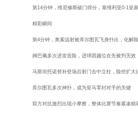
第14分钟，维尼修斯破门得分，塞维利亚0-1皇
精彩瞬间
第4分钟，奥索远射被库尔图瓦飞身扑出，化解
姆巴佩多次进攻造险，进球因越位在先被判无效
马斯坦托诺替补登场后射门击中立柱，险些扩大
库尔图瓦多次神扑，成为皇马零封对手的关键
双方对抗激烈出现小摩擦，整体比赛节奏紧凑精