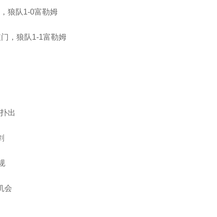
，狼队1-0富勒姆
门，狼队1-1富勒姆
力扑出
剑
规
机会