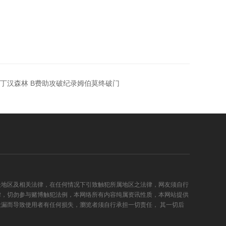
诺丁汉森林 B费助攻破纪录姆伯莫终破门
处地区及相关法律，在任何情况下引致触犯所属地区之法律，网友须自行
律，切勿参与赌博触犯法例，本网络所有内容纯属资讯性质，本网站提供
漏而导致使用者有任何损失，瀏览者须自行承担一切责任， 其一切后