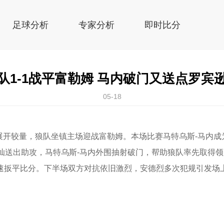
足球分析
专家分析
即时比分
队1-1战平富勒姆 马内破门又送点罗宾
05-18
轮展开较量，狼队坐镇主场迎战富勒姆。本场比赛马特乌斯-马内
灿送出助攻，马特乌斯-马内外围抽射破门，帮助狼队率先取得领
速扳平比分。下半场双方对抗依旧激烈，安德烈多次犯规引发场