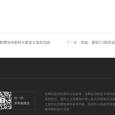
兰 勒费埃传射科尔曼迎主场告别战
下一条：
英超：曼联3-2险胜
本网站提供的资料仅供参考，各网友须留意本身所
扫一扫
承担责任。国内人士请遵照中华人民共和国相关法
加客服微信
之资料仅供瀏览者作参考用途，因资料上的差异或遗
果本网站恕不负责！