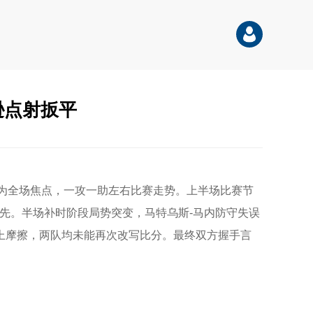
逊点射扳平
成为全场焦点，一攻一助左右比赛走势。上半场比赛节
先。半场补时阶段局势突变，马特乌斯-马内防守失误
上摩擦，两队均未能再次改写比分。最终双方握手言