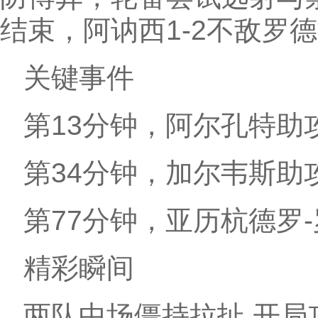
结束，阿讷西1-2不敌罗
关键事件
第13分钟，阿尔孔特助
第34分钟，加尔韦斯助
第77分钟，亚历杭德罗
精彩瞬间
两队中场僵持拉扯 开