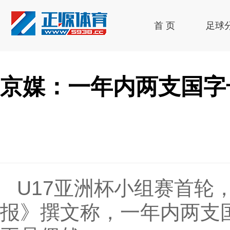
首 页
足球
京媒：一年内两支国字
U17亚洲杯小组赛首轮，
报》撰文称，一年内两支