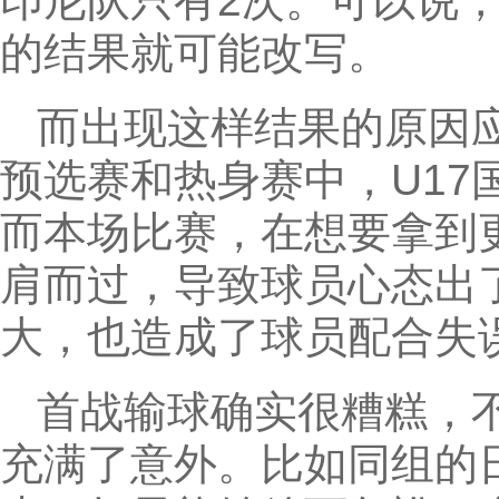
印尼队只有2次。可以说，
的结果就可能改写。
而出现这样结果的原因
预选赛和热身赛中，U1
而本场比赛，在想要拿到
肩而过，导致球员心态出
大，也造成了球员配合失
首战输球确实很糟糕，不
充满了意外。比如同组的日