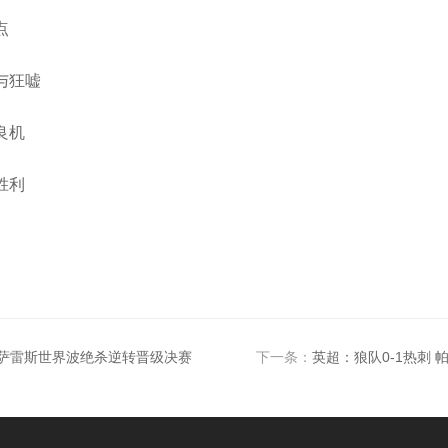
点
与狂嘘
良机
胜利
冈萨雷斯世界波绝杀逆转晋级决赛
下一条：
英超：狼队0-1热刺