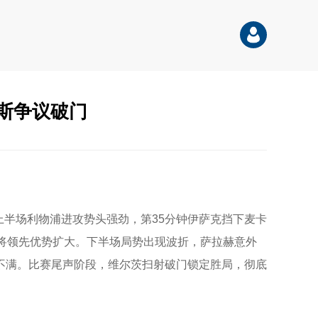
奥斯争议破门
上半场利物浦进攻势头强劲，第35分钟伊萨克挡下麦卡
将领先优势扩大。下半场局势出现波折，萨拉赫意外
不满。比赛尾声阶段，维尔茨扫射破门锁定胜局，彻底