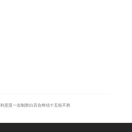
 帕利尼亚一击制胜白百合终结十五轮不胜