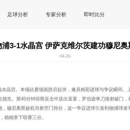
足球分析
专家分析
即时比分
浦3-1水晶宫 伊萨克维尔茨建功穆尼
04-26
迎战水晶宫。本场比赛场面跌宕起伏，兼具精彩进球与争议瞬间。
先领先。第40分钟琼斯反击中送出直塞，罗伯逊单刀推射破门，
地，穆尼奥斯趁机吊射空门得分，这一争议进球引发利物浦球迷
宫，稳稳拿下联赛三分。