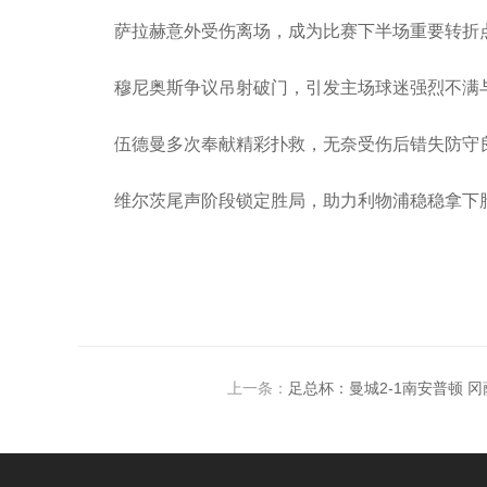
萨拉赫意外受伤离场，成为比赛下半场重要转折
穆尼奥斯争议吊射破门，引发主场球迷强烈不满
伍德曼多次奉献精彩扑救，无奈受伤后错失防守
维尔茨尾声阶段锁定胜局，助力利物浦稳稳拿下
上一条：
足总杯：曼城2-1南安普顿 