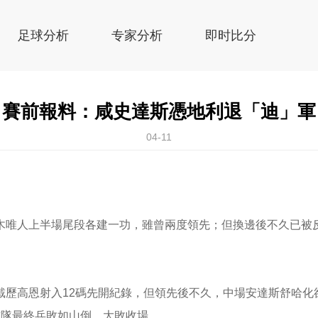
足球分析
专家分析
即时比分
賽前報料：咸史達斯憑地利退「迪」軍
04-11
木唯人上半場尾段各建一功，雖曾兩度領先；但換邊後不久已被
歷高恩射入12碼先開紀錄，但領先後不久，中場安達斯舒哈化
球隊最終兵敗如山倒，大敗收場。