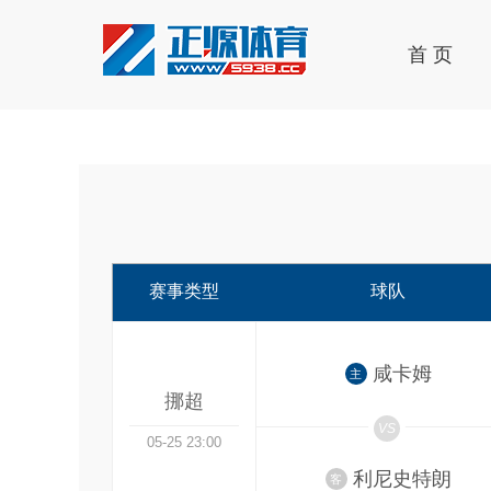
首 页
赛事类型
球队
咸卡姆
主
挪超
VS
05-25 23:00
利尼史特朗
客