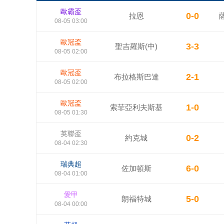
歐霸盃
0-0
拉恩
08-05 03:00
歐冠盃
3-3
聖吉羅斯(中)
08-05 02:00
歐冠盃
2-1
布拉格斯巴達
08-05 02:00
歐冠盃
1-0
索菲亞利夫斯基
08-05 01:30
英聯盃
0-2
約克城
08-04 02:30
瑞典超
6-0
佐加頓斯
08-04 01:00
愛甲
5-0
朗福特城
08-04 00:00