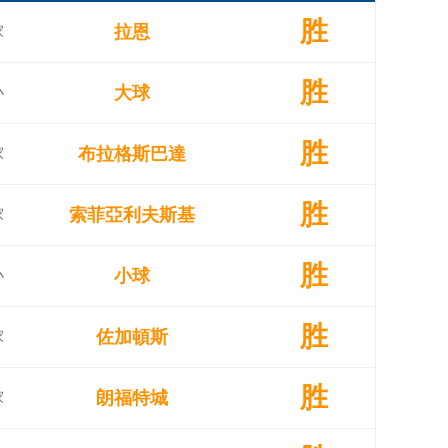
胜
拉恩
家
胜
大球
小
胜
布拉格斯巴達
家
胜
索菲亞利夫斯基
家
胜
小球
小
胜
佐加頓斯
家
胜
朗福特城
家